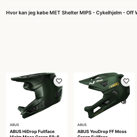
Hvor kan jeg købe MET Shelter MIPS - Cykelhjelm - Off W
ABUS
ABUS
ABUS HiDrop Fullface
ABUS YouDrop FF Moss
Hjelm Moss Green 59-60
Green Fullface