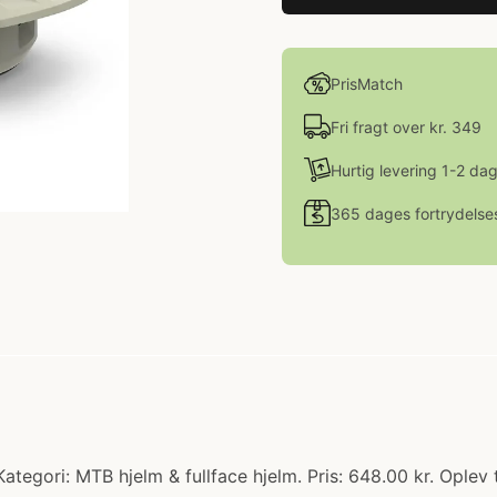
PrisMatch
Fri fragt over kr. 349
Hurtig levering 1-2 da
365 dages fortrydelse
 Kategori: MTB hjelm & fullface hjelm. Pris: 648.00 kr. Opl