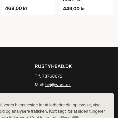
468,00 kr
449,00 kr
RUSTYHEAD.DK
Tlf. 78768672
Mail:
hej@want.dk
Cookie- og privatlivspolitik
å vores hjemmeside for at forbedre din oplevelse, vise
ld og analysere trafikken. Kort sagt: for at siden fungerer
være irriterende.
Cookie- og privatlivspolitik.