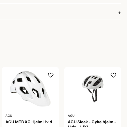
AGU
AGU
AGU MTB XC Hjelm Hvid
AGU Sleek - Cykelhjelm -
Hvid - L/XL