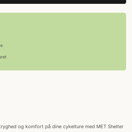
ge
sret
ev tryghed og komfort på dine cykelture med MET Shelter