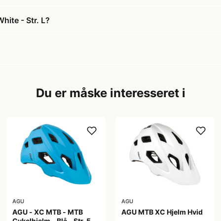
hite - Str. L?
Du er måske interesseret i
AGU
AGU
AGU - XC MTB - MTB
AGU MTB XC Hjelm Hvid
Cykelhjelm - Blå - Str. 58-