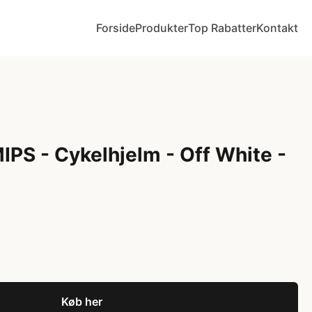
Forside
Produkter
Top Rabatter
Kontakt
IPS - Cykelhjelm - Off White -
Køb her