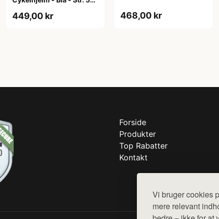
61 cm
468,00 kr
449,00 kr
Forside
Produkter
Top Rabatter
Kontakt
Vi bruger cookies p
mere relevant indho
bedre – ikke for at 