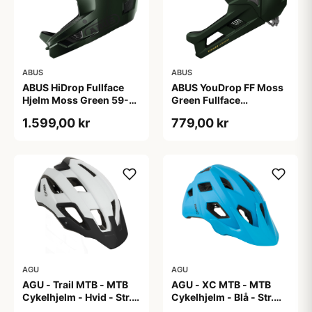
ABUS
ABUS
ABUS HiDrop Fullface
ABUS YouDrop FF Moss
Hjelm Moss Green 59-
Green Fullface
60 cm
Cykelhjelm One Size
1.599,00 kr
779,00 kr
AGU
AGU
AGU - Trail MTB - MTB
AGU - XC MTB - MTB
Cykelhjelm - Hvid - Str.
Cykelhjelm - Blå - Str.
58-62 cm
58-61 cm