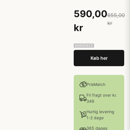
590,00
655,00
kr
kr
Køb her
PrisMatch
Fri fragt over kr.
349
Hurtig levering
1-2 dage
365 dages