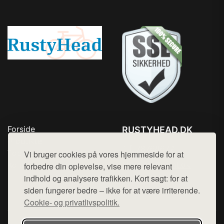
Forside
RUSTYHEAD.DK
Produkter
Tlf. 78768672
Top Rabatter
Vi bruger cookies på vores hjemmeside for at
Mail:
hej@want.dk
Kontakt
forbedre din oplevelse, vise mere relevant
indhold og analysere trafikken. Kort sagt: for at
Cookie- og privatlivspolitik
siden fungerer bedre – ikke for at være irriterende.
Cookie- og privatlivspolitik.