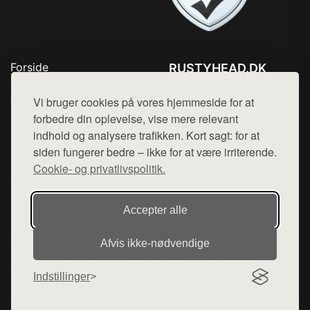
Forside
RUSTYHEAD.DK
Produkter
Tlf. 78768672
Top Rabatter
Vi bruger cookies på vores hjemmeside for at
Mail:
hej@want.dk
Kontakt
forbedre din oplevelse, vise mere relevant
indhold og analysere trafikken. Kort sagt: for at
Cookie- og privatlivspolitik
siden fungerer bedre – ikke for at være irriterende.
Cookie- og privatlivspolitik.
Denne side er en del af want.dk, der udgiver en række
Accepter alle
hjemmesider med præsentation af forskellige produkter fra
diverse webshops. Der sælges ikke varer fra denne side - vi
Afvis ikke‑nødvendige
henviser til de shops, som sælger varen. Vi har heller ikke
varerne på lager.
Indstillinger
© 2026 rustyhead.dk. Alle rettigheder forbeholdes.