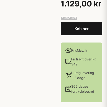
1.129,00 kr
Køb her
PrisMatch
Fri fragt over kr.
349
Hurtig levering
1-2 dage
365 dages
fortrydelsesret