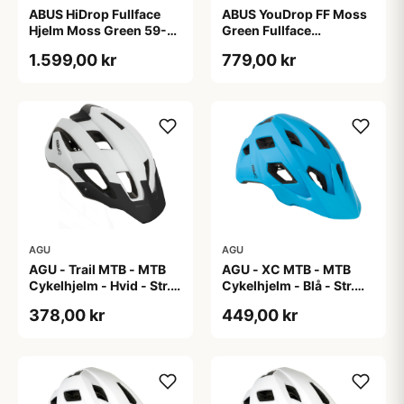
ABUS HiDrop Fullface
ABUS YouDrop FF Moss
Hjelm Moss Green 59-
Green Fullface
60 cm
Cykelhjelm One Size
1.599,00 kr
779,00 kr
AGU
AGU
AGU - Trail MTB - MTB
AGU - XC MTB - MTB
Cykelhjelm - Hvid - Str.
Cykelhjelm - Blå - Str.
58-62 cm
58-61 cm
378,00 kr
449,00 kr