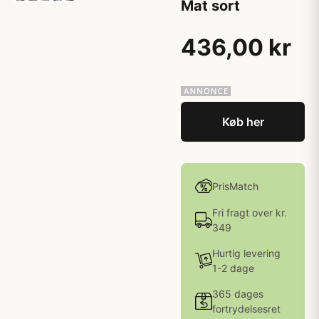
Mat sort
436,00 kr
Køb her
PrisMatch
Fri fragt over kr.
349
Hurtig levering
1-2 dage
365 dages
fortrydelsesret