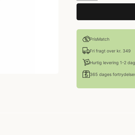
PrisMatch
Fri fragt over kr. 349
Hurtig levering 1-2 da
365 dages fortrydelse