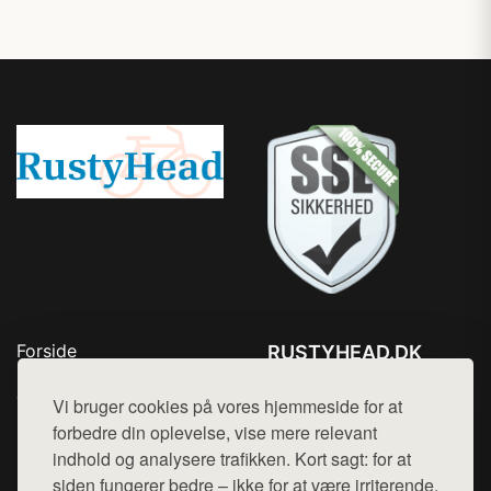
Forside
RUSTYHEAD.DK
Produkter
Tlf. 78768672
Top Rabatter
Vi bruger cookies på vores hjemmeside for at
Mail:
hej@want.dk
Kontakt
forbedre din oplevelse, vise mere relevant
indhold og analysere trafikken. Kort sagt: for at
Cookie- og privatlivspolitik
siden fungerer bedre – ikke for at være irriterende.