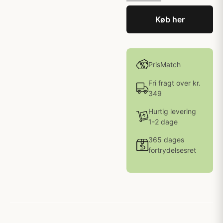
Køb her
PrisMatch
Fri fragt over kr.
349
Hurtig levering
1-2 dage
365 dages
fortrydelsesret