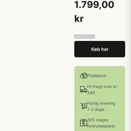
1.799,00
kr
Køb her
PrisMatch
Fri fragt over kr.
349
Hurtig levering
1-2 dage
365 dages
fortrydelsesret