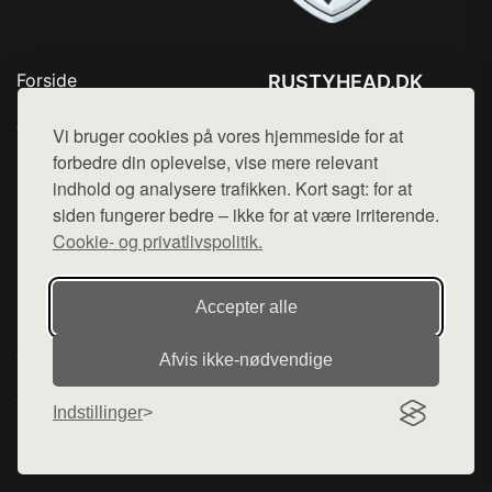
Forside
RUSTYHEAD.DK
Produkter
Tlf. 78768672
Top Rabatter
Vi bruger cookies på vores hjemmeside for at
Mail:
hej@want.dk
Kontakt
forbedre din oplevelse, vise mere relevant
indhold og analysere trafikken. Kort sagt: for at
Cookie- og privatlivspolitik
siden fungerer bedre – ikke for at være irriterende.
Cookie- og privatlivspolitik.
Denne side er en del af want.dk, der udgiver en række
Accepter alle
hjemmesider med præsentation af forskellige produkter fra
diverse webshops. Der sælges ikke varer fra denne side - vi
Afvis ikke‑nødvendige
henviser til de shops, som sælger varen. Vi har heller ikke
varerne på lager.
Indstillinger
© 2026 rustyhead.dk. Alle rettigheder forbeholdes.