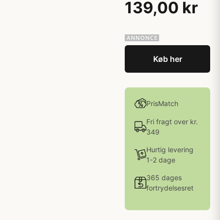
139,00 kr
Køb her
PrisMatch
Fri fragt over kr.
349
Hurtig levering
1-2 dage
365 dages
fortrydelsesret