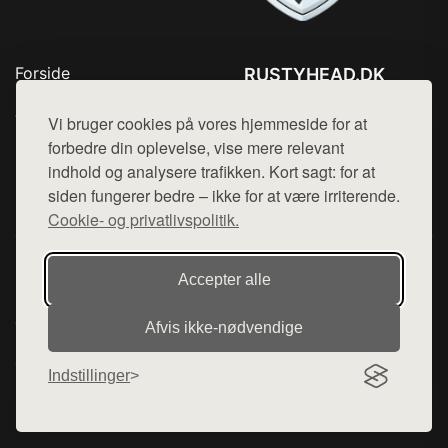
Forside
RUSTYHEAD.DK
Produkter
Tlf. 78768672
Top Rabatter
Vi bruger cookies på vores hjemmeside for at
Mail:
hej@want.dk
Kontakt
forbedre din oplevelse, vise mere relevant
indhold og analysere trafikken. Kort sagt: for at
Cookie- og privatlivspolitik
siden fungerer bedre – ikke for at være irriterende.
Cookie- og privatlivspolitik.
Denne side er en del af want.dk, der udgiver en række
Accepter alle
hjemmesider med præsentation af forskellige produkter fra
diverse webshops. Der sælges ikke varer fra denne side - vi
Afvis ikke‑nødvendige
henviser til de shops, som sælger varen. Vi har heller ikke
varerne på lager.
Indstillinger
© 2026 rustyhead.dk. Alle rettigheder forbeholdes.