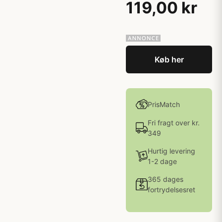
119,00 kr
Køb her
PrisMatch
Fri fragt over kr.
349
Hurtig levering
1-2 dage
365 dages
fortrydelsesret