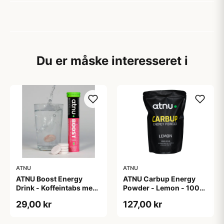
Du er måske interesseret i
ATNU
ATNU
ATNU Boost Energy
ATNU Carbup Energy
Drink - Koffeintabs med
Powder - Lemon - 1000
smag af Ice Tea Peach -
gram
29,00 kr
127,00 kr
20 tabs