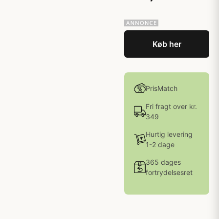
Køb her
PrisMatch
Fri fragt over kr.
349
Hurtig levering
1-2 dage
365 dages
fortrydelsesret