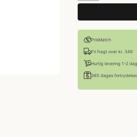
PrisMatch
Fri fragt over kr. 349
Hurtig levering 1-2 da
365 dages fortrydelse