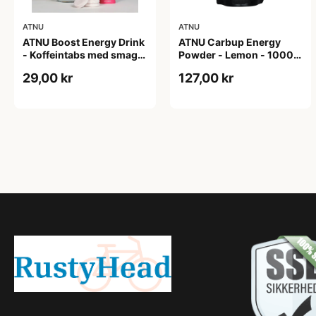
ATNU
ATNU
ATNU Boost Energy Drink
ATNU Carbup Energy
- Koffeintabs med smag
Powder - Lemon - 1000
af Ice Tea Peach - 20 tabs
gram
29,00 kr
127,00 kr