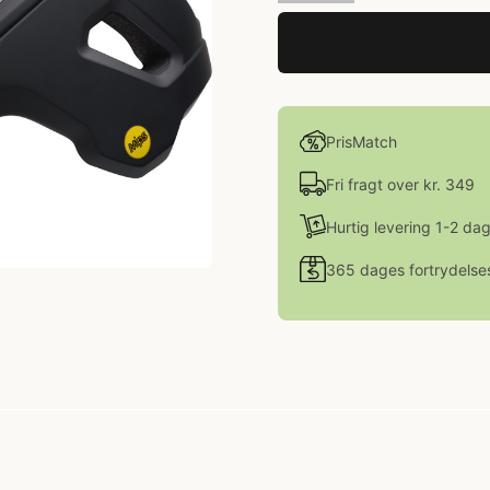
PrisMatch
Fri fragt over kr. 349
Hurtig levering 1-2 da
365 dages fortrydelse