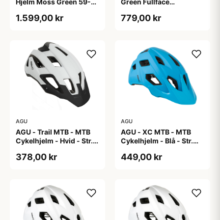
Hjelm Moss Green 59-
Green Fullface
60 cm
Cykelhjelm One Size
1.599,00 kr
779,00 kr
AGU
AGU
AGU - Trail MTB - MTB
AGU - XC MTB - MTB
Cykelhjelm - Hvid - Str.
Cykelhjelm - Blå - Str.
58-62 cm
58-61 cm
378,00 kr
449,00 kr