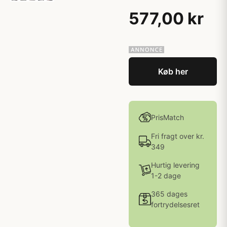
577,00 kr
Køb her
PrisMatch
Fri fragt over kr.
349
Hurtig levering
1-2 dage
365 dages
fortrydelsesret