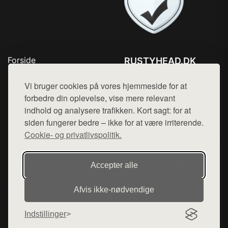
Forside
RUSTYHEAD.DK
Produkter
Tlf. 78768672
Top Rabatter
Vi bruger cookies på vores hjemmeside for at
Mail:
hej@want.dk
Kontakt
forbedre din oplevelse, vise mere relevant
indhold og analysere trafikken. Kort sagt: for at
Cookie- og privatlivspolitik
siden fungerer bedre – ikke for at være irriterende.
Cookie- og privatlivspolitik.
Denne side er en del af want.dk, der udgiver en række
Accepter alle
hjemmesider med præsentation af forskellige produkter fra
diverse webshops. Der sælges ikke varer fra denne side - vi
Afvis ikke‑nødvendige
henviser til de shops, som sælger varen. Vi har heller ikke
varerne på lager.
Indstillinger