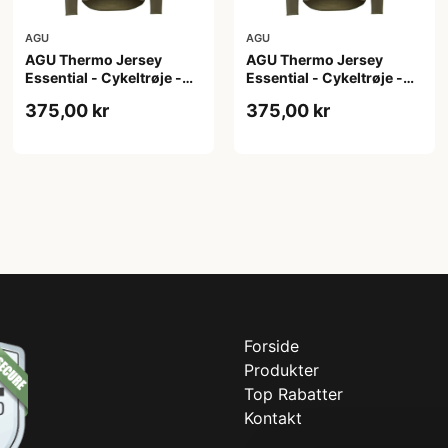
AGU
AGU
AGU Thermo Jersey
AGU Thermo Jersey
Essential - Cykeltrøje -
Essential - Cykeltrøje -
Dame - Army grøn - Str. S
Dame - Army grøn - Str.
375,00 kr
375,00 kr
XL
Forside
Produkter
Top Rabatter
Kontakt