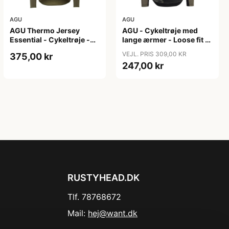
AGU
AGU
AGU Thermo Jersey
AGU - Cykeltrøje med
Essential - Cykeltrøje -
lange ærmer - Loose fit -
Dame - Army grøn - Str.
MTB - Army Grøn - Str. S
VEJL. PRIS 309,00 KR
375,00 kr
XXL
247,00 kr
RUSTYHEAD.DK
Tlf. 78768672
Mail:
hej@want.dk