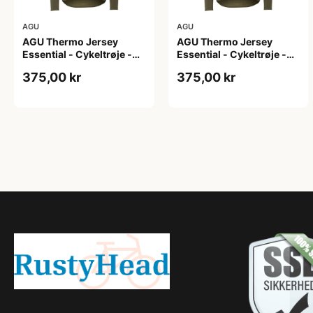
AGU
AGU
AGU Thermo Jersey
AGU Thermo Jersey
Essential - Cykeltrøje -
Essential - Cykeltrøje -
Dame - Army grøn - Str. L
Dame - Army grøn - Str.
375,00 kr
375,00 kr
M