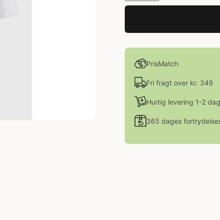
PrisMatch
Fri fragt over kr. 349
Hurtig levering 1-2 da
365 dages fortrydelse