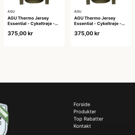
AGU
AGU
AGU Thermo Jersey
AGU Thermo Jersey
Essential - Cykeltrøje -
Essential - Cykeltrøje -
Dame - Army grøn - Str.
Dame - Army grøn - Str.
375,00 kr
375,00 kr
XL
XXL
Forside
Produkter
Top Rabatter
Kontakt