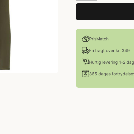
PrisMatch
Fri fragt over kr. 349
Hurtig levering 1-2 da
365 dages fortrydelse