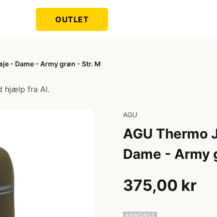
OUTLET
je - Dame - Army grøn - Str. M
 hjælp fra AI.
AGU
AGU Thermo Je
Dame - Army g
375,00 kr