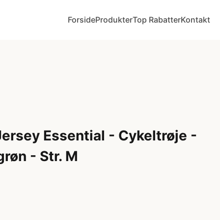
Forside
Produkter
Top Rabatter
Kontakt
rsey Essential - Cykeltrøje -
røn - Str. M