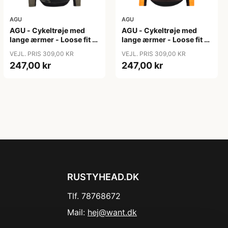
AGU
AGU
AGU - Cykeltrøje med
AGU - Cykeltrøje med
lange ærmer - Loose fit -
lange ærmer - Loose fit -
MTB - Army Grøn - Str. S
MTB - Neon Orange - Str.
VEJL. PRIS 309,00 KR
VEJL. PRIS 309,00 KR
S
247,00 kr
247,00 kr
RUSTYHEAD.DK
Tlf. 78768672
Mail:
hej@want.dk