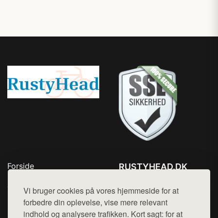
Forside
RUSTYHEAD.DK
Produkter
Tlf. 78768672
Top Rabatter
Vi bruger cookies på vores hjemmeside for at
Mail:
hej@want.dk
Kontakt
forbedre din oplevelse, vise mere relevant
indhold og analysere trafikken. Kort sagt: for at