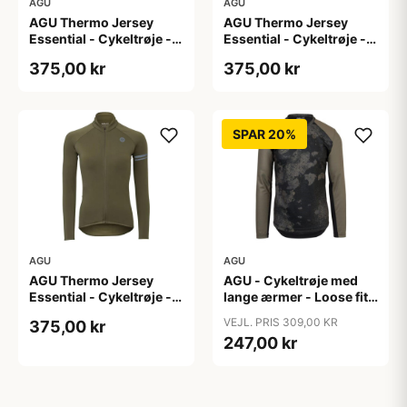
AGU
AGU
AGU Thermo Jersey
AGU Thermo Jersey
Essential - Cykeltrøje -
Essential - Cykeltrøje -
Dame - Army grøn - Str.
Dame - Army grøn - Str.
375,00 kr
375,00 kr
S
XL
SPAR 20%
AGU
AGU
AGU Thermo Jersey
AGU - Cykeltrøje med
Essential - Cykeltrøje -
lange ærmer - Loose fit -
Dame - Army grøn - Str.
MTB - Army Grøn - Str. S
VEJL. PRIS 309,00 KR
375,00 kr
XXL
247,00 kr