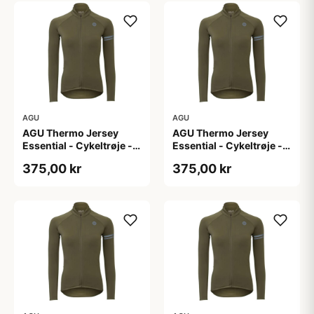
AGU
AGU
AGU Thermo Jersey
AGU Thermo Jersey
Essential - Cykeltrøje -
Essential - Cykeltrøje -
Dame - Army grøn - Str.
Dame - Army grøn - Str.
375,00 kr
375,00 kr
L
M