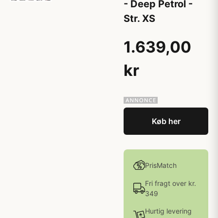
- Deep Petrol -
Str. XS
1.639,00
kr
Køb her
PrisMatch
Fri fragt over kr.
349
Hurtig levering