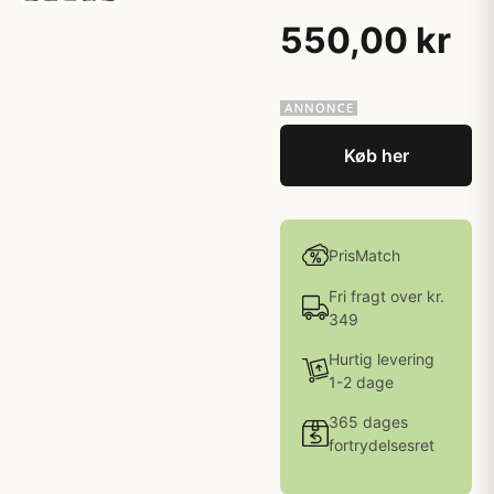
550,00 kr
Køb her
PrisMatch
Fri fragt over kr.
349
Hurtig levering
1-2 dage
365 dages
fortrydelsesret