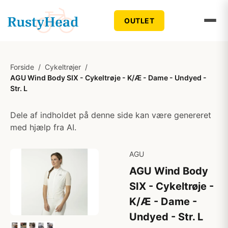
OUTLET
Forside
/
Cykeltrøjer
/
AGU Wind Body SIX - Cykeltrøje - K/Æ - Dame - Undyed -
Str. L
Dele af indholdet på denne side kan være genereret
med hjælp fra AI.
AGU
AGU Wind Body
SIX - Cykeltrøje -
K/Æ - Dame -
Undyed - Str. L