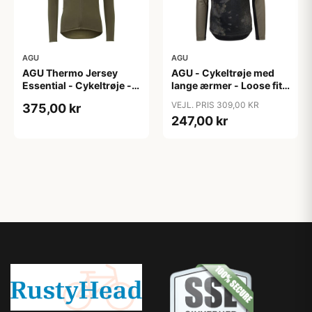
AGU
AGU
AGU Thermo Jersey
AGU - Cykeltrøje med
Essential - Cykeltrøje -
lange ærmer - Loose fit -
Dame - Army grøn - Str.
MTB - Army Grøn - Str. S
VEJL. PRIS 309,00 KR
375,00 kr
XXL
247,00 kr