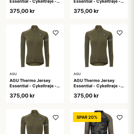
Essential - Cykeltrøje -
Essential - Cykeltrøje -
Dame - Army grøn - Str.
Dame - Army grøn - Str.
375,00 kr
375,00 kr
L
M
AGU
AGU
AGU Thermo Jersey
AGU Thermo Jersey
Essential - Cykeltrøje -
Essential - Cykeltrøje -
Dame - Army grøn - Str.
Dame - Army grøn - Str.
375,00 kr
375,00 kr
S
XL
SPAR 20%