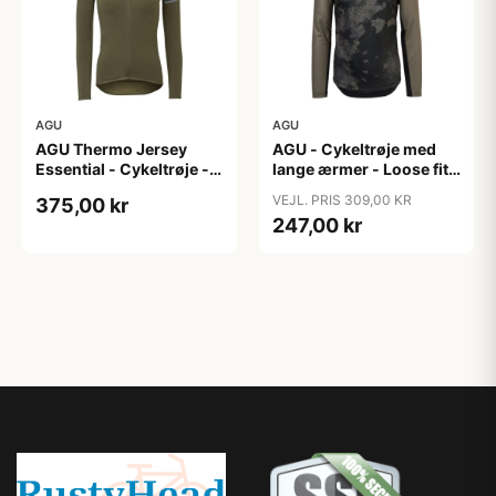
AGU
AGU
AGU Thermo Jersey
AGU - Cykeltrøje med
Essential - Cykeltrøje -
lange ærmer - Loose fit -
Dame - Army grøn - Str.
MTB - Army Grøn - Str. S
VEJL. PRIS 309,00 KR
375,00 kr
XXL
247,00 kr