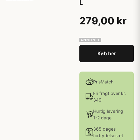
L
279,00 kr
Køb her
PrisMatch
Fri fragt over kr.
349
Hurtig levering
1-2 dage
365 dages
fortrydelsesret