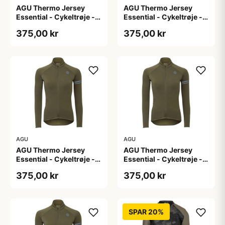
AGU Thermo Jersey
AGU Thermo Jersey
Essential - Cykeltrøje -
Essential - Cykeltrøje -
Dame - Army grøn - Str.
Dame - Army grøn - Str.
375,00 kr
375,00 kr
L
M
AGU
AGU
AGU Thermo Jersey
AGU Thermo Jersey
Essential - Cykeltrøje -
Essential - Cykeltrøje -
Dame - Army grøn - Str.
Dame - Army grøn - Str.
375,00 kr
375,00 kr
S
XL
SPAR 20%