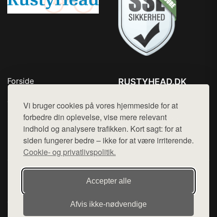
Forside
RUSTYHEAD.DK
Produkter
Tlf. 78768672
Top Rabatter
Vi bruger cookies på vores hjemmeside for at
Mail:
hej@want.dk
Kontakt
forbedre din oplevelse, vise mere relevant
indhold og analysere trafikken. Kort sagt: for at
Cookie- og privatlivspolitik
siden fungerer bedre – ikke for at være irriterende.
Cookie- og privatlivspolitik.
Denne side er en del af want.dk, der udgiver en række
Accepter alle
hjemmesider med præsentation af forskellige produkter fra
diverse webshops. Der sælges ikke varer fra denne side - vi
Afvis ikke‑nødvendige
henviser til de shops, som sælger varen. Vi har heller ikke