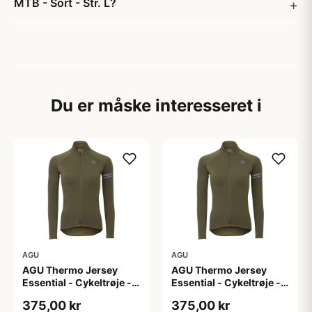
MTB - Sort - Str. L?
Du er måske interesseret i
AGU
AGU
AGU Thermo Jersey
AGU Thermo Jersey
Essential - Cykeltrøje -
Essential - Cykeltrøje -
Dame - Army grøn - Str.
Dame - Army grøn - Str.
375,00 kr
375,00 kr
L
M