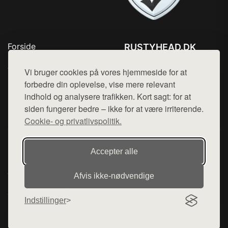
Forside
RUSTYHEAD.DK
Produkter
Tlf. 78768672
Top Rabatter
Vi bruger cookies på vores hjemmeside for at
Mail:
hej@want.dk
Kontakt
forbedre din oplevelse, vise mere relevant
indhold og analysere trafikken. Kort sagt: for at
Cookie- og privatlivspolitik
siden fungerer bedre – ikke for at være irriterende.
Cookie- og privatlivspolitik.
Denne side er en del af want.dk, der udgiver en række
Accepter alle
hjemmesider med præsentation af forskellige produkter fra
diverse webshops. Der sælges ikke varer fra denne side - vi
Afvis ikke‑nødvendige
henviser til de shops, som sælger varen. Vi har heller ikke
varerne på lager.
Indstillinger
© 2026 rustyhead.dk. Alle rettigheder forbeholdes.