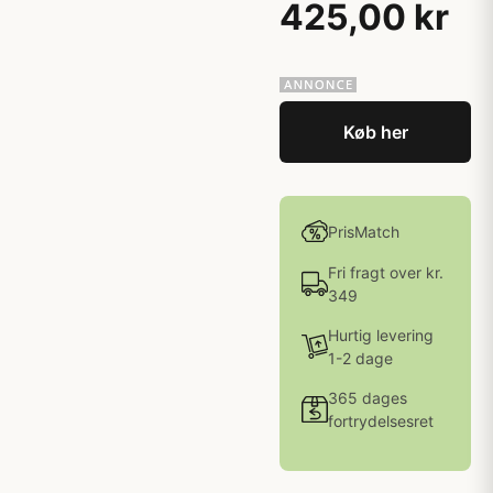
425,00 kr
Køb her
PrisMatch
Fri fragt over kr.
349
Hurtig levering
1-2 dage
365 dages
fortrydelsesret