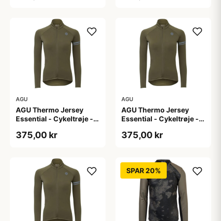
AGU
AGU
AGU Thermo Jersey
AGU Thermo Jersey
Essential - Cykeltrøje -
Essential - Cykeltrøje -
Dame - Army grøn - Str.
Dame - Army grøn - Str.
375,00 kr
375,00 kr
S
XL
SPAR 20%