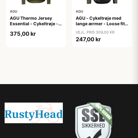
AGU
AGU
AGU Thermo Jersey
AGU - Cykeltrøje med
Essential - Cykeltrøje -
lange ærmer - Loose fit -
Dame - Army grøn - Str.
MTB - Army Grøn - Str. S
VEJL. PRIS 309,00 KR
375,00 kr
XXL
247,00 kr