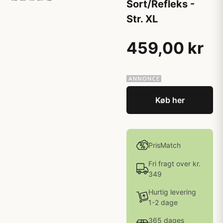
Sort/Refleks -
Str. XL
459,00 kr
Køb her
PrisMatch
Fri fragt over kr.
349
Hurtig levering
1-2 dage
365 dages