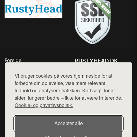
Forside
RUSTYHEAD.DK
Produkter
Tlf. 78768672
Top Rabatter
Vi bruger cookies på vores hjemmeside for at
Mail:
hej@want.dk
Kontakt
forbedre din oplevelse, vise mere relevant
indhold og analysere trafikken. Kort sagt: for at
Cookie- og privatlivspolitik
siden fungerer bedre – ikke for at være irriterende.
Cookie- og privatlivspolitik.
Denne side er en del af want.dk, der udgiver en række
Accepter alle
hjemmesider med præsentation af forskellige produkter fra
diverse webshops. Der sælges ikke varer fra denne side - vi