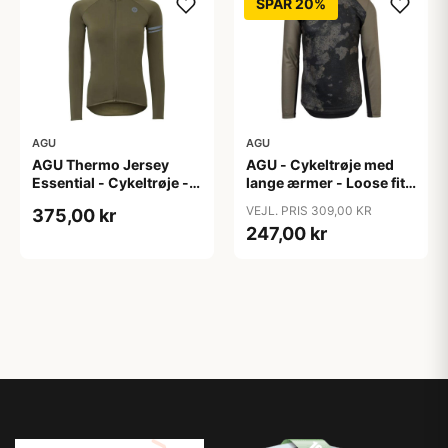
SPAR 20%
AGU
AGU
AGU Thermo Jersey
AGU - Cykeltrøje med
Essential - Cykeltrøje -
lange ærmer - Loose fit -
Dame - Army grøn - Str.
MTB - Army Grøn - Str. S
VEJL. PRIS 309,00 KR
375,00 kr
XXL
247,00 kr