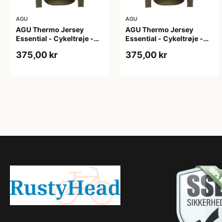
AGU
AGU
AGU Thermo Jersey
AGU Thermo Jersey
Essential - Cykeltrøje -
Essential - Cykeltrøje -
Dame - Army grøn - Str. L
Dame - Army grøn - Str.
375,00 kr
375,00 kr
M