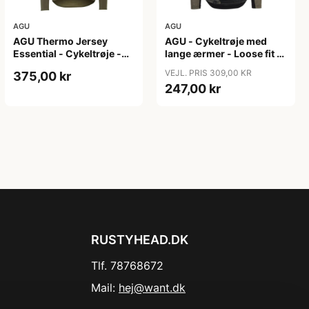
AGU
AGU
AGU Thermo Jersey
AGU - Cykeltrøje med
Essential - Cykeltrøje -
lange ærmer - Loose fit -
Dame - Army grøn - Str.
MTB - Army Grøn - Str. S
VEJL. PRIS 309,00 KR
375,00 kr
XXL
247,00 kr
RUSTYHEAD.DK
Tlf. 78768672
Mail:
hej@want.dk