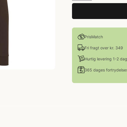
PrisMatch
Fri fragt over kr. 349
Hurtig levering 1-2 da
365 dages fortrydelse