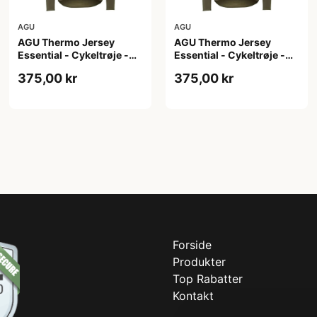
AGU
AGU
AGU Thermo Jersey
AGU Thermo Jersey
Essential - Cykeltrøje -
Essential - Cykeltrøje -
Dame - Army grøn - Str. S
Dame - Army grøn - Str.
375,00 kr
375,00 kr
XL
Forside
Produkter
Top Rabatter
Kontakt