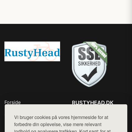
Forside
RUSTYHEAD.DK
Produkter
Tlf. 78768672
Top Rabatter
Vi bruger cookies på vores hjemmeside for at
Mail:
hej@want.dk
Kontakt
forbedre din oplevelse, vise mere relevant
indhold og analysere trafikken. Kort sagt: for at