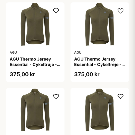
AGU
AGU
AGU Thermo Jersey
AGU Thermo Jersey
Essential - Cykeltrøje -
Essential - Cykeltrøje -
Dame - Army grøn - Str.
Dame - Army grøn - Str.
375,00 kr
375,00 kr
L
M