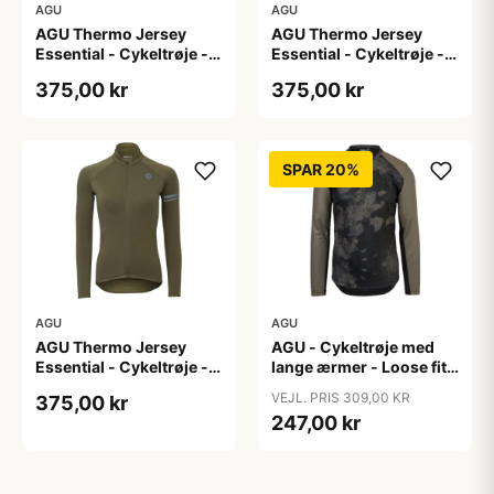
AGU
AGU
AGU Thermo Jersey
AGU Thermo Jersey
Essential - Cykeltrøje -
Essential - Cykeltrøje -
Dame - Army grøn - Str.
Dame - Army grøn - Str.
375,00 kr
375,00 kr
S
XL
SPAR 20%
AGU
AGU
AGU Thermo Jersey
AGU - Cykeltrøje med
Essential - Cykeltrøje -
lange ærmer - Loose fit -
Dame - Army grøn - Str.
MTB - Army Grøn - Str. S
VEJL. PRIS 309,00 KR
375,00 kr
XXL
247,00 kr