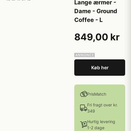
Lange ærmer -
Dame - Ground
Coffee - L
849,00 kr
Køb her
PrisMatch
Fri fragt over kr.
349
Hurtig levering
1-2 dage