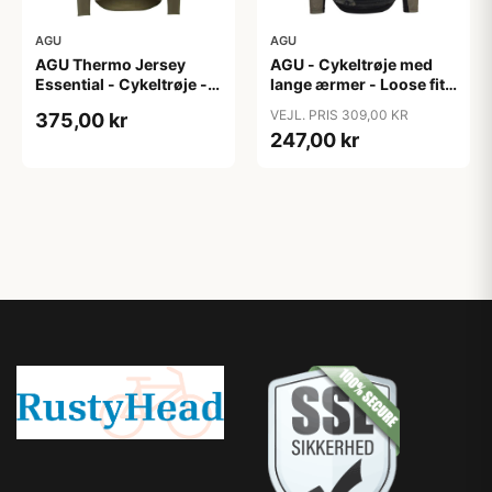
AGU
AGU
AGU Thermo Jersey
AGU - Cykeltrøje med
Essential - Cykeltrøje -
lange ærmer - Loose fit -
Dame - Army grøn - Str.
MTB - Army Grøn - Str. S
VEJL. PRIS 309,00 KR
375,00 kr
XXL
247,00 kr