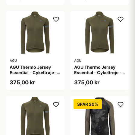
AGU
AGU
AGU Thermo Jersey
AGU Thermo Jersey
Essential - Cykeltrøje -
Essential - Cykeltrøje -
Dame - Army grøn - Str.
Dame - Army grøn - Str.
375,00 kr
375,00 kr
S
XL
SPAR 20%