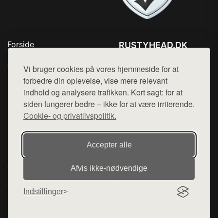
Forside
RUSTYHEAD.DK
Produkter
Tlf. 78768672
Top Rabatter
Vi bruger cookies på vores hjemmeside for at
Mail:
hej@want.dk
Kontakt
forbedre din oplevelse, vise mere relevant
indhold og analysere trafikken. Kort sagt: for at
Cookie- og privatlivspolitik
siden fungerer bedre – ikke for at være irriterende.
Cookie- og privatlivspolitik.
Denne side er en del af want.dk, der udgiver en række
Accepter alle
hjemmesider med præsentation af forskellige produkter fra
diverse webshops. Der sælges ikke varer fra denne side - vi
Afvis ikke‑nødvendige
henviser til de shops, som sælger varen. Vi har heller ikke
varerne på lager.
Indstillinger
© 2026 rustyhead.dk. Alle rettigheder forbeholdes.