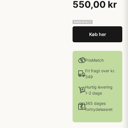
550,00 kr
Køb her
PrisMatch
Fri fragt over kr.
349
Hurtig levering
1-2 dage
365 dages
fortrydelsesret