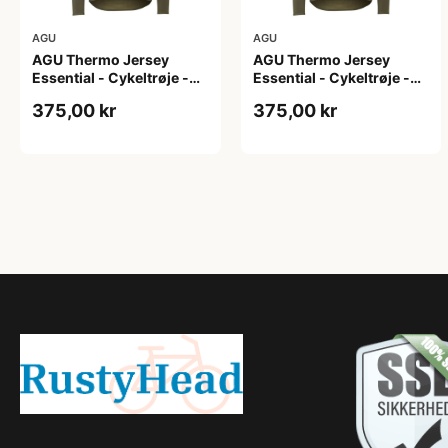
AGU
AGU
AGU Thermo Jersey
AGU Thermo Jersey
Essential - Cykeltrøje -
Essential - Cykeltrøje -
Dame - Army grøn - Str. L
Dame - Army grøn - Str.
375,00 kr
375,00 kr
M