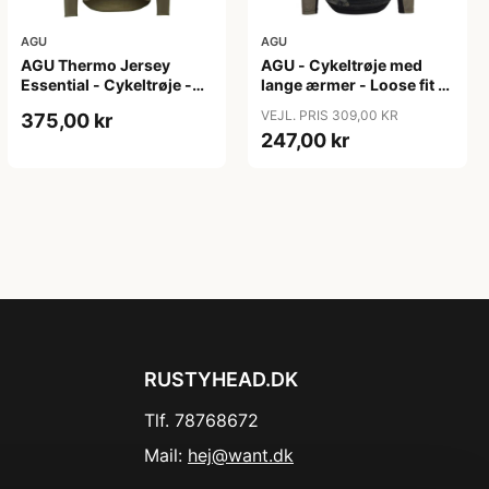
AGU
AGU
AGU Thermo Jersey
AGU - Cykeltrøje med
Essential - Cykeltrøje -
lange ærmer - Loose fit -
Dame - Army grøn - Str.
MTB - Army Grøn - Str. S
VEJL. PRIS 309,00 KR
375,00 kr
XXL
247,00 kr
RUSTYHEAD.DK
Tlf. 78768672
Mail:
hej@want.dk