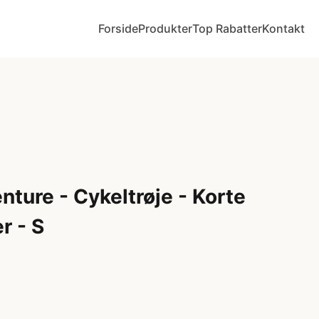
Forside
Produkter
Top Rabatter
Kontakt
ture - Cykeltrøje - Korte
r - S