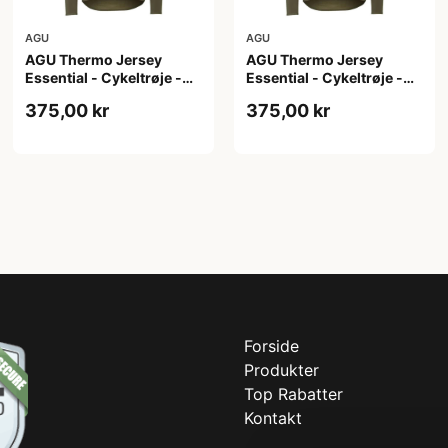
AGU
AGU
AGU Thermo Jersey
AGU Thermo Jersey
Essential - Cykeltrøje -
Essential - Cykeltrøje -
Dame - Army grøn - Str. S
Dame - Army grøn - Str.
375,00 kr
375,00 kr
XL
Forside
Produkter
Top Rabatter
Kontakt