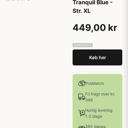
Tranquil Blue -
Str. XL
449,00 kr
Køb her
PrisMatch
Fri fragt over kr.
349
Hurtig levering
1-2 dage
365 dages