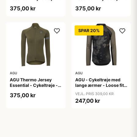
Dame - Army grøn - Str.
Dame - Army grøn - Str.
375,00 kr
375,00 kr
S
XL
SPAR 20%
AGU
AGU
AGU Thermo Jersey
AGU - Cykeltrøje med
Essential - Cykeltrøje -
lange ærmer - Loose fit -
Dame - Army grøn - Str.
MTB - Army Grøn - Str. S
VEJL. PRIS 309,00 KR
375,00 kr
XXL
247,00 kr