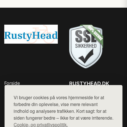
Forside
RUSTYHEAD.DK
Produkter
Tlf. 78768672
Top Rabatter
Vi bruger cookies på vores hjemmeside for at
Mail:
hej@want.dk
Kontakt
forbedre din oplevelse, vise mere relevant
indhold og analysere trafikken. Kort sagt: for at
Cookie- og privatlivspolitik
siden fungerer bedre – ikke for at være irriterende.
Cookie- og privatlivspolitik.