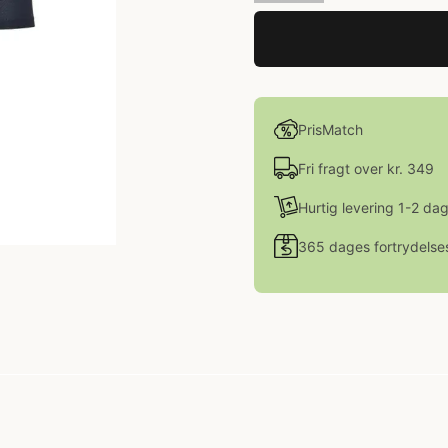
PrisMatch
Fri fragt over kr. 349
Hurtig levering 1-2 da
365 dages fortrydelse