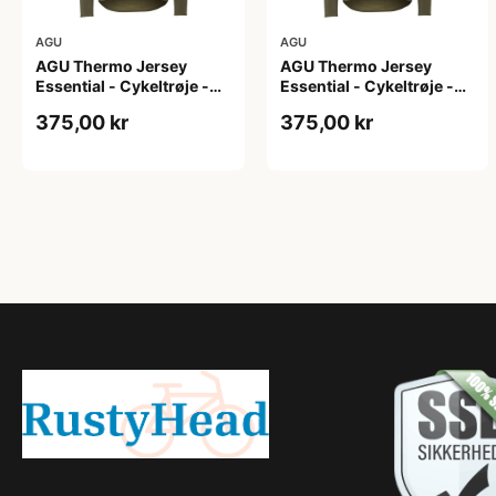
AGU
AGU
AGU Thermo Jersey
AGU Thermo Jersey
Essential - Cykeltrøje -
Essential - Cykeltrøje -
Dame - Army grøn - Str. L
Dame - Army grøn - Str.
375,00 kr
375,00 kr
M