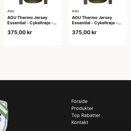
AGU
AGU
AGU Thermo Jersey
AGU Thermo Jersey
Essential - Cykeltrøje -
Essential - Cykeltrøje -
Dame - Army grøn - Str. S
Dame - Army grøn - Str.
375,00 kr
375,00 kr
XL
Forside
Produkter
Top Rabatter
Kontakt