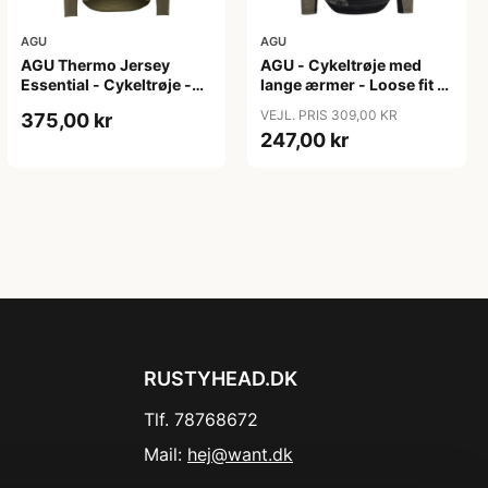
AGU
AGU
AGU Thermo Jersey
AGU - Cykeltrøje med
Essential - Cykeltrøje -
lange ærmer - Loose fit -
Dame - Army grøn - Str.
MTB - Army Grøn - Str. S
VEJL. PRIS 309,00 KR
375,00 kr
XXL
247,00 kr
RUSTYHEAD.DK
Tlf. 78768672
Mail:
hej@want.dk