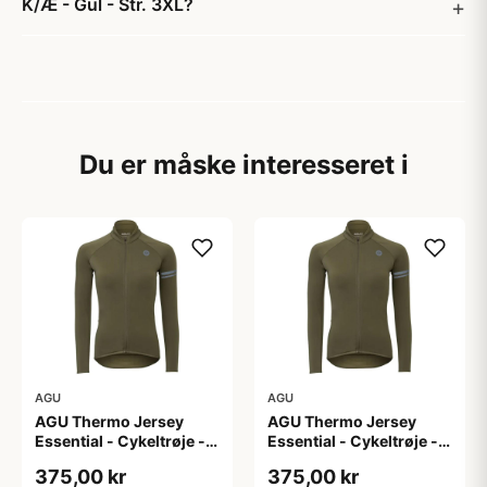
K/Æ - Gul - Str. 3XL?
Du er måske interesseret i
AGU
AGU
AGU Thermo Jersey
AGU Thermo Jersey
Essential - Cykeltrøje -
Essential - Cykeltrøje -
Dame - Army grøn - Str.
Dame - Army grøn - Str.
375,00 kr
375,00 kr
L
M