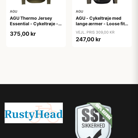
AGU
AGU
AGU Thermo Jersey
AGU - Cykeltrøje med
Essential - Cykeltrøje -
lange ærmer - Loose fit -
Dame - Army grøn - Str.
MTB - Army Grøn - Str. S
VEJL. PRIS 309,00 KR
375,00 kr
XXL
247,00 kr