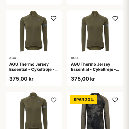
AGU
AGU
AGU Thermo Jersey
AGU Thermo Jersey
Essential - Cykeltrøje -
Essential - Cykeltrøje -
Dame - Army grøn - Str.
Dame - Army grøn - Str.
375,00 kr
375,00 kr
S
XL
SPAR 20%