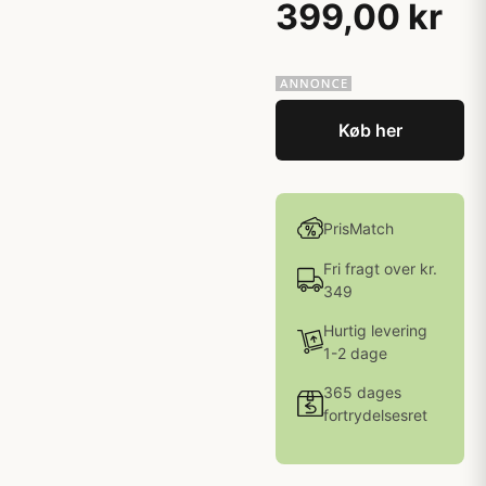
399,00 kr
Køb her
PrisMatch
Fri fragt over kr.
349
Hurtig levering
1-2 dage
365 dages
fortrydelsesret