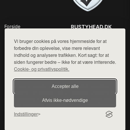
Forside
RUSTYHEAD.DK
Produkter
Tlf. 78768672
Top Rabatter
Vi bruger cookies på vores hjemmeside for at
Mail:
hej@want.dk
Kontakt
forbedre din oplevelse, vise mere relevant
indhold og analysere trafikken. Kort sagt: for at
Cookie- og privatlivspolitik
siden fungerer bedre – ikke for at være irriterende.
Cookie- og privatlivspolitik.
Denne side er en del af want.dk, der udgiver en række
Accepter alle
hjemmesider med præsentation af forskellige produkter fra
diverse webshops. Der sælges ikke varer fra denne side - vi
Afvis ikke‑nødvendige
henviser til de shops, som sælger varen. Vi har heller ikke
varerne på lager.
Indstillinger
© 2026 rustyhead.dk. Alle rettigheder forbeholdes.