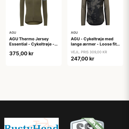
AGU
AGU
AGU Thermo Jersey
AGU - Cykeltrøje med
Essential - Cykeltrøje -
lange ærmer - Loose fit -
Dame - Army grøn - Str.
MTB - Army Grøn - Str. S
VEJL. PRIS 309,00 KR
375,00 kr
XXL
247,00 kr