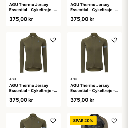
AGU Thermo Jersey
AGU Thermo Jersey
Essential - Cykeltrøje -
Essential - Cykeltrøje -
Dame - Army grøn - Str.
Dame - Army grøn - Str.
375,00 kr
375,00 kr
L
M
AGU
AGU
AGU Thermo Jersey
AGU Thermo Jersey
Essential - Cykeltrøje -
Essential - Cykeltrøje -
Dame - Army grøn - Str.
Dame - Army grøn - Str.
375,00 kr
375,00 kr
S
XL
SPAR 20%