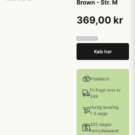
Brown - Str. M
369,00 kr
Køb her
PrisMatch
Fri fragt over kr.
349
Hurtig levering
1-2 dage
365 dages
fortrydelsesret