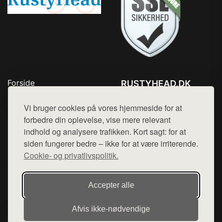
Forside
RUSTYHEAD.DK
Produkter
Tlf. 78768672
Top Rabatter
Vi bruger cookies på vores hjemmeside for at
Mail:
hej@want.dk
Kontakt
forbedre din oplevelse, vise mere relevant
indhold og analysere trafikken. Kort sagt: for at
Cookie- og privatlivspolitik
siden fungerer bedre – ikke for at være irriterende.
Cookie- og privatlivspolitik.
Denne side er en del af want.dk, der udgiver en række
Accepter alle
hjemmesider med præsentation af forskellige produkter fra
diverse webshops. Der sælges ikke varer fra denne side - vi
Afvis ikke‑nødvendige
henviser til de shops, som sælger varen. Vi har heller ikke