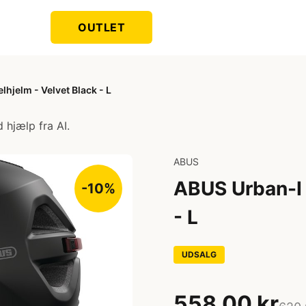
OUTLET
lhjelm - Velvet Black - L
 hjælp fra AI.
ABUS
ABUS Urban-I 
-10%
- L
UDSALG
558,00 kr