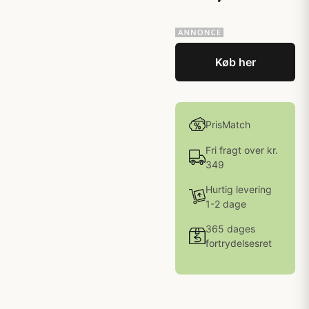
Køb her
PrisMatch
Fri fragt over kr.
349
Hurtig levering
1-2 dage
365 dages
fortrydelsesret