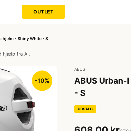
OUTLET
lhjelm - Shiny White - S
 hjælp fra AI.
ABUS
ABUS Urban-I 
-10%
- S
UDSALG
608,00 kr