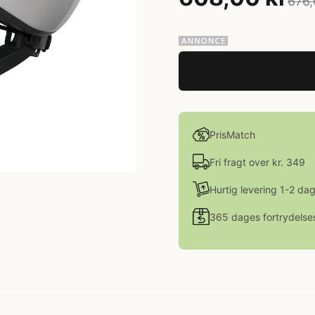
676,
PrisMatch
Fri fragt over kr. 349
Hurtig levering 1-2 da
365 dages fortrydelse