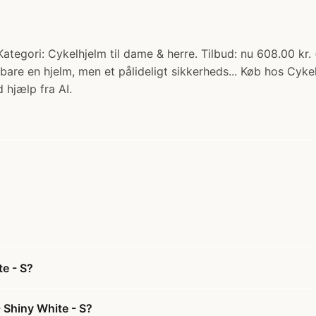
tegori: Cykelhjelm til dame & herre. Tilbud: nu 608.00 kr.
bare en hjelm, men et pålideligt sikkerheds... Køb hos Cyke
 hjælp fra AI.
e - S?
 Shiny White - S?