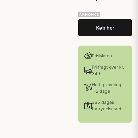
Køb her
PrisMatch
Fri fragt over kr.
349
Hurtig levering
1-2 dage
365 dages
fortrydelsesret