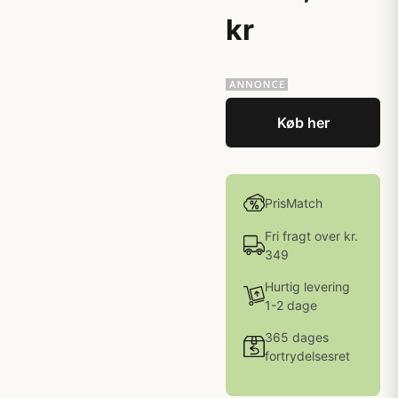
kr
Køb her
PrisMatch
Fri fragt over kr.
349
Hurtig levering
1-2 dage
365 dages
fortrydelsesret