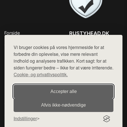
Forside
RUSTYHEAD.DK
Produkter
Tlf. 78768672
Top Rabatter
Vi bruger cookies på vores hjemmeside for at
Mail:
hej@want.dk
Kontakt
forbedre din oplevelse, vise mere relevant
indhold og analysere trafikken. Kort sagt: for at
Cookie- og privatlivspolitik
siden fungerer bedre – ikke for at være irriterende.
Cookie- og privatlivspolitik.
Denne side er en del af want.dk, der udgiver en række
Accepter alle
hjemmesider med præsentation af forskellige produkter fra
diverse webshops. Der sælges ikke varer fra denne side - vi
Afvis ikke‑nødvendige
henviser til de shops, som sælger varen. Vi har heller ikke
varerne på lager.
Indstillinger