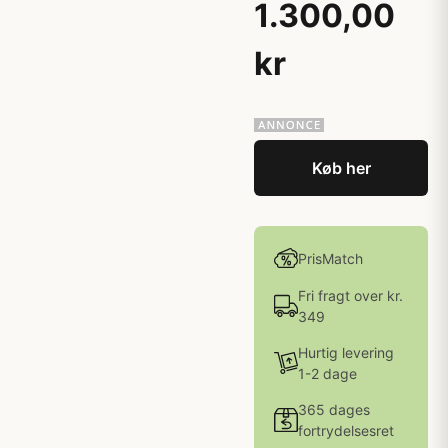
1.300,00
kr
Køb her
PrisMatch
Fri fragt over kr.
349
Hurtig levering
1-2 dage
365 dages
fortrydelsesret