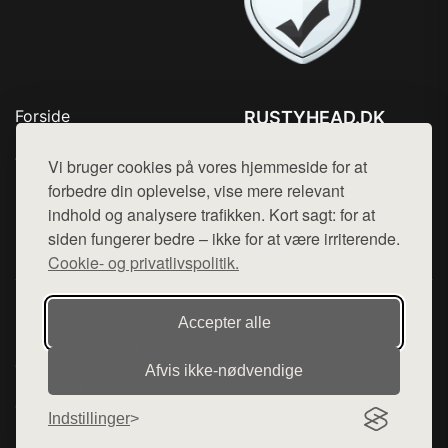
Forside
RUSTYHEAD.DK
Produkter
Tlf. 78768672
Top Rabatter
Vi bruger cookies på vores hjemmeside for at
Mail:
hej@want.dk
Kontakt
forbedre din oplevelse, vise mere relevant
indhold og analysere trafikken. Kort sagt: for at
Cookie- og privatlivspolitik
siden fungerer bedre – ikke for at være irriterende.
Cookie- og privatlivspolitik.
Denne side er en del af want.dk, der udgiver en række
Accepter alle
hjemmesider med præsentation af forskellige produkter fra
diverse webshops. Der sælges ikke varer fra denne side - vi
Afvis ikke‑nødvendige
henviser til de shops, som sælger varen. Vi har heller ikke
varerne på lager.
Indstillinger