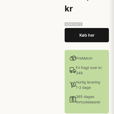
kr
Køb her
PrisMatch
Fri fragt over kr.
349
Hurtig levering
1-2 dage
365 dages
fortrydelsesret