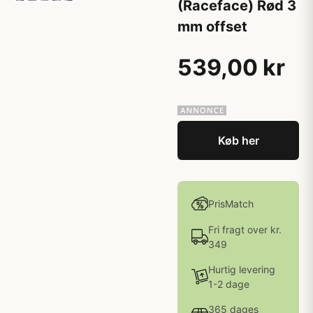
(Raceface) Rød 3
mm offset
539,00 kr
Køb her
PrisMatch
Fri fragt over kr.
349
Hurtig levering
1-2 dage
365 dages