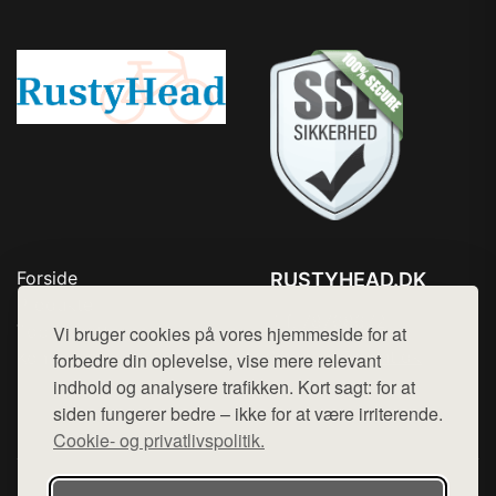
Forside
RUSTYHEAD.DK
Produkter
Tlf. 78768672
Top Rabatter
Vi bruger cookies på vores hjemmeside for at
Mail:
hej@want.dk
Kontakt
forbedre din oplevelse, vise mere relevant
indhold og analysere trafikken. Kort sagt: for at
Cookie- og privatlivspolitik
siden fungerer bedre – ikke for at være irriterende.
Cookie- og privatlivspolitik.