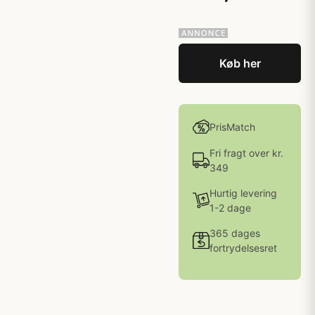
Køb her
PrisMatch
Fri fragt over kr.
349
Hurtig levering
1-2 dage
365 dages
fortrydelsesret