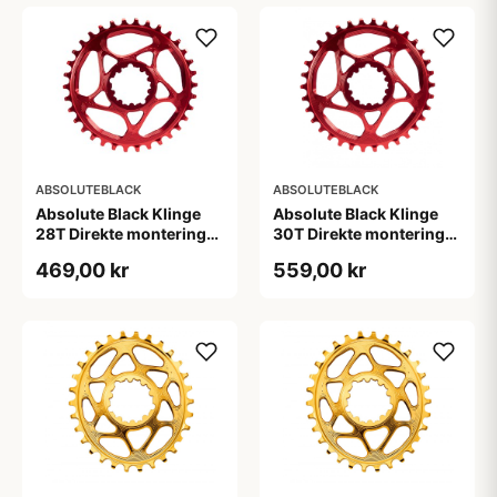
ABSOLUTEBLACK
ABSOLUTEBLACK
Absolute Black Klinge
Absolute Black Klinge
28T Direkte montering
30T Direkte montering
SRAM GXP Rød
SRAM GXP/BB30/DUB
469,00 kr
559,00 kr
Rød