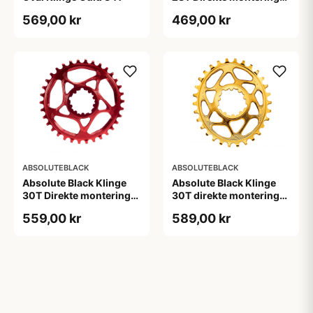
SRAM GXP Rød
569,00 kr
469,00 kr
ABSOLUTEBLACK
ABSOLUTEBLACK
Absolute Black Klinge
Absolute Black Klinge
30T Direkte montering
30T direkte montering
SRAM GXP/BB30/DUB
Oval SRAM GXP Guld
559,00 kr
589,00 kr
Rød