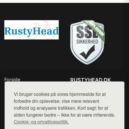
Forside
RUSTYHEAD.DK
Produkter
Tlf. 78768672
Top Rabatter
Vi bruger cookies på vores hjemmeside for at
Mail:
hej@want.dk
Kontakt
forbedre din oplevelse, vise mere relevant
indhold og analysere trafikken. Kort sagt: for at
Cookie- og privatlivspolitik
siden fungerer bedre – ikke for at være irriterende.
Cookie- og privatlivspolitik.