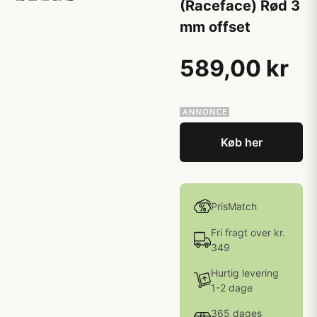
(Raceface) Rød 3
mm offset
589,00 kr
Køb her
PrisMatch
Fri fragt over kr.
349
Hurtig levering
1-2 dage
365 dages