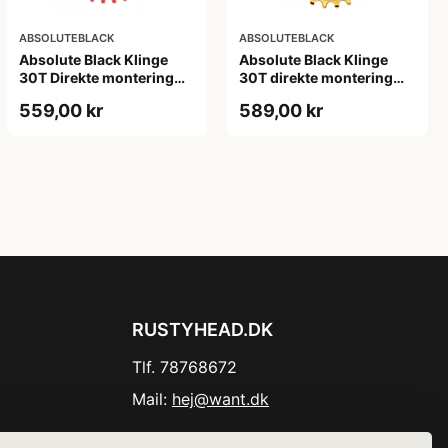
ABSOLUTEBLACK
ABSOLUTEBLACK
Absolute Black Klinge
Absolute Black Klinge
30T Direkte montering
30T direkte montering
SRAM GXP/BB30/DUB
Oval SRAM GXP Guld
559,00 kr
589,00 kr
Rød
RUSTYHEAD.DK
Tlf. 78768672
Mail:
hej@want.dk
Cookie- og privatlivspolitik