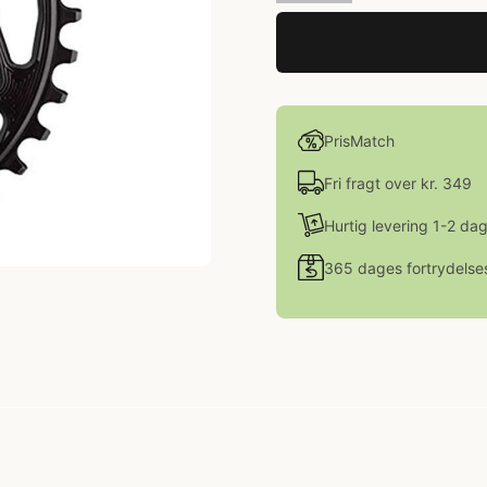
PrisMatch
Fri fragt over kr. 349
Hurtig levering 1-2 da
365 dages fortrydelse