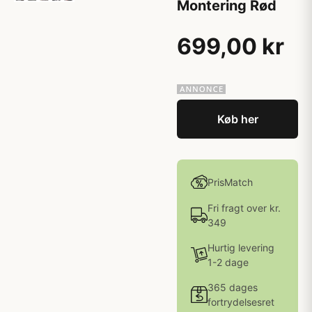
Montering Rød
699,00 kr
Køb her
PrisMatch
Fri fragt over kr.
349
Hurtig levering
1-2 dage
365 dages
fortrydelsesret