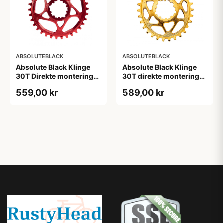
ABSOLUTEBLACK
ABSOLUTEBLACK
Absolute Black Klinge
Absolute Black Klinge
30T Direkte montering
30T direkte montering
SRAM GXP/BB30/DUB
Oval SRAM GXP Guld
559,00 kr
589,00 kr
Rød