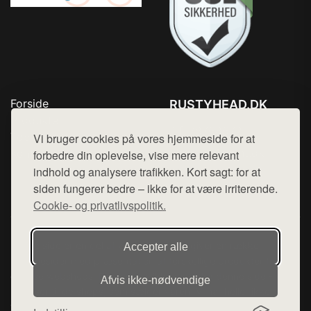
Forside
RUSTYHEAD.DK
Produkter
Tlf. 78768672
Top Rabatter
Vi bruger cookies på vores hjemmeside for at
Mail:
hej@want.dk
Kontakt
forbedre din oplevelse, vise mere relevant
indhold og analysere trafikken. Kort sagt: for at
Cookie- og privatlivspolitik
siden fungerer bedre – ikke for at være irriterende.
Cookie- og privatlivspolitik.
Denne side er en del af want.dk, der udgiver en række
Accepter alle
hjemmesider med præsentation af forskellige produkter fra
diverse webshops. Der sælges ikke varer fra denne side - vi
Afvis ikke‑nødvendige
henviser til de shops, som sælger varen. Vi har heller ikke
varerne på lager.