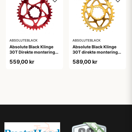
ABSOLUTEBLACK
ABSOLUTEBLACK
Absolute Black Klinge
Absolute Black Klinge
30T Direkte montering
30T direkte montering
SRAM GXP/BB30/DUB
Oval SRAM GXP Guld
559,00 kr
589,00 kr
Rød