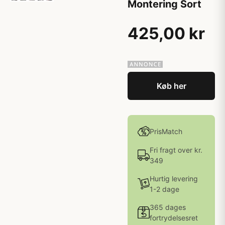
Montering Sort
425,00 kr
Køb her
PrisMatch
Fri fragt over kr.
349
Hurtig levering
1-2 dage
365 dages
fortrydelsesret