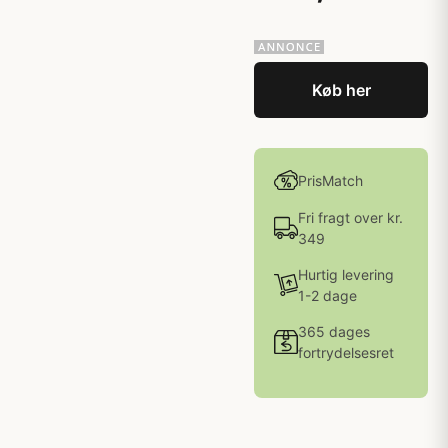
Køb her
PrisMatch
Fri fragt over kr.
349
Hurtig levering
1-2 dage
365 dages
fortrydelsesret