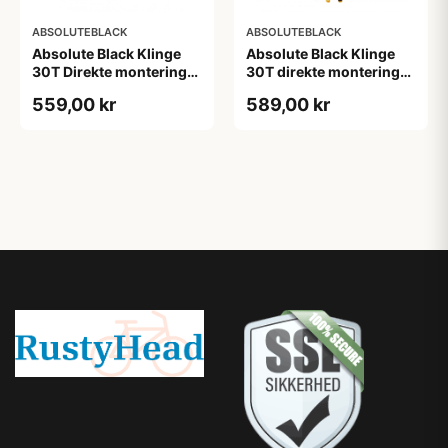
ABSOLUTEBLACK
ABSOLUTEBLACK
Absolute Black Klinge
Absolute Black Klinge
30T Direkte montering
30T direkte montering
SRAM GXP/BB30/DUB
Oval SRAM GXP Guld
559,00 kr
589,00 kr
Rød