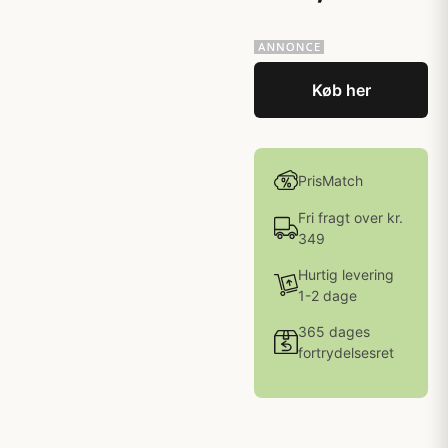
Køb her
PrisMatch
Fri fragt over kr.
349
Hurtig levering
1-2 dage
365 dages
fortrydelsesret