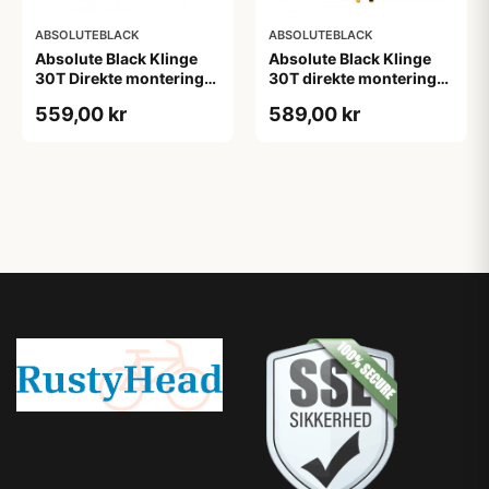
ABSOLUTEBLACK
ABSOLUTEBLACK
Absolute Black Klinge
Absolute Black Klinge
30T Direkte montering
30T direkte montering
SRAM GXP/BB30/DUB
Oval SRAM GXP Guld
559,00 kr
589,00 kr
Rød