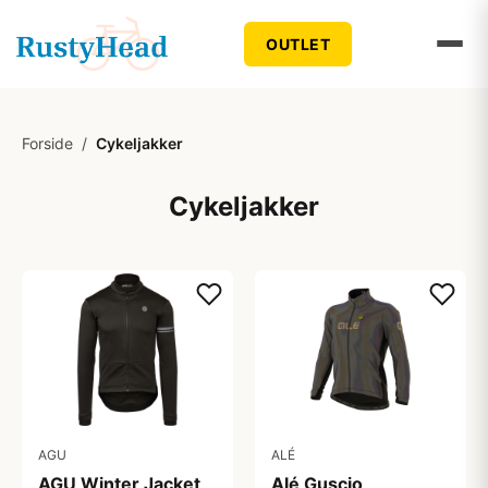
OUTLET
Forside
/
Cykeljakker
Cykeljakker
AGU
ALÉ
AGU Winter Jacket
Alé Guscio