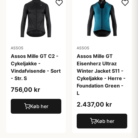
ASSOS
ASSOS
Assos Mille GT C2 -
Assos Mille GT
Cykeljakke -
Eisenherz Ultraz
Vindafvisende - Sort
Winter Jacket S11 -
- Str. S
Cykeljakke - Herre -
Foundation Green -
756,00 kr
L
2.437,00 kr
Køb her
Køb her