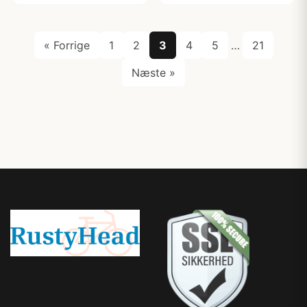
« Forrige
1
2
3
4
5
…
21
Næste »