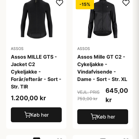
-15%
ASSOS
ASSOS
Assos MILLE GTS -
Assos Mille GT C2 -
Jacket C2
Cykeljakke -
Cykeljakke -
Vindafvisende -
Forår/efterår - Sort -
Dame - Sort - Str. XL
Str. TIR
645,00
VEJL. PRIS
1.200,00 kr
759,00 kr
kr
Køb her
Køb her