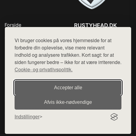
Forside
RUSTYHEAD.DK
Produkter
Tlf. 78768672
Top Rabatter
Vi bruger cookies på vores hjemmeside for at
Mail:
hej@want.dk
Kontakt
forbedre din oplevelse, vise mere relevant
indhold og analysere trafikken. Kort sagt: for at
Cookie- og privatlivspolitik
siden fungerer bedre – ikke for at være irriterende.
Cookie- og privatlivspolitik.
Denne side er en del af want.dk, der udgiver en række
Accepter alle
hjemmesider med præsentation af forskellige produkter fra
diverse webshops. Der sælges ikke varer fra denne side - vi
Afvis ikke‑nødvendige
henviser til de shops, som sælger varen. Vi har heller ikke
varerne på lager.
Indstillinger
© 2026 rustyhead.dk. Alle rettigheder forbeholdes.