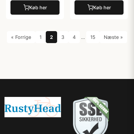
Køb her
Køb her
« Forrige
1
2
3
4
…
15
Næste »