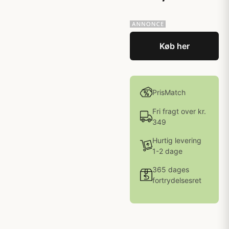
Køb her
PrisMatch
Fri fragt over kr.
349
Hurtig levering
1-2 dage
365 dages
fortrydelsesret