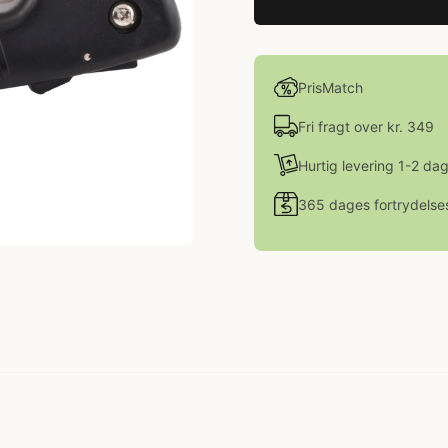
PrisMatch
Fri fragt over kr. 349
Hurtig levering 1-2 da
365 dages fortrydelse