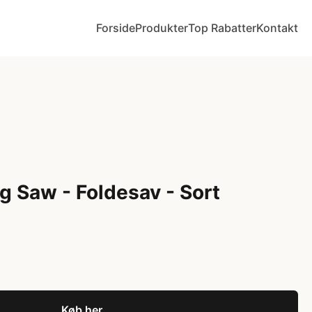
Forside
Produkter
Top Rabatter
Kontakt
g Saw - Foldesav - Sort
Køb her