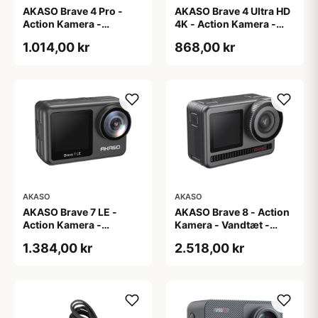
AKASO Brave 4 Pro -
AKASO Brave 4 Ultra HD
Action Kamera -
4K - Action Kamera -
4K/30fps - 20 Mega
Digital Zoom
1.014,00 kr
868,00 kr
Pixel
AKASO
AKASO
AKASO Brave 7 LE -
AKASO Brave 8 - Action
Action Kamera -
Kamera - Vandtæt -
4K/30fps - IPX7
4K/60fps - 48 Mega
1.384,00 kr
2.518,00 kr
Wandtæt
Pixel