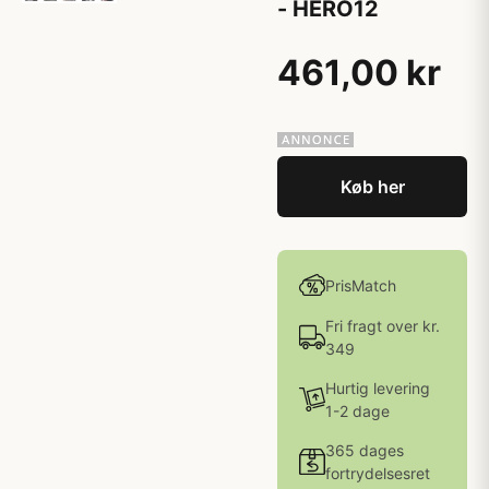
- HERO12
461,00 kr
Køb her
PrisMatch
Fri fragt over kr.
349
Hurtig levering
1-2 dage
365 dages
fortrydelsesret