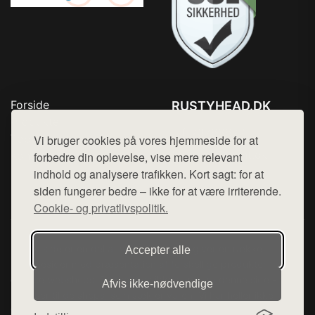
Forside
RUSTYHEAD.DK
Produkter
Tlf. 78768672
Top Rabatter
Vi bruger cookies på vores hjemmeside for at
Mail:
hej@want.dk
Kontakt
forbedre din oplevelse, vise mere relevant
indhold og analysere trafikken. Kort sagt: for at
Cookie- og privatlivspolitik
siden fungerer bedre – ikke for at være irriterende.
Cookie- og privatlivspolitik.
Denne side er en del af want.dk, der udgiver en række
Accepter alle
hjemmesider med præsentation af forskellige produkter fra
diverse webshops. Der sælges ikke varer fra denne side - vi
Afvis ikke‑nødvendige
henviser til de shops, som sælger varen. Vi har heller ikke
varerne på lager.