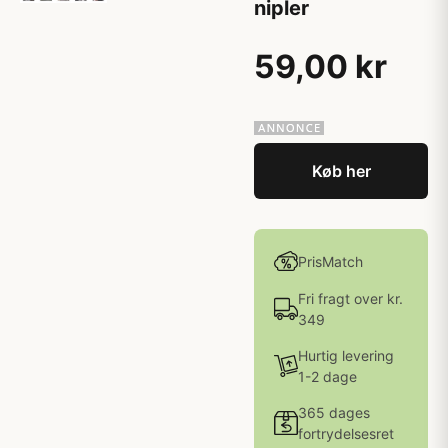
nipler
59,00 kr
Køb her
PrisMatch
Fri fragt over kr.
349
Hurtig levering
1-2 dage
365 dages
fortrydelsesret