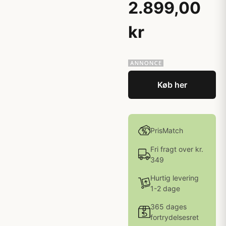
2.899,00
kr
Køb her
PrisMatch
Fri fragt over kr.
349
Hurtig levering
1-2 dage
365 dages
fortrydelsesret